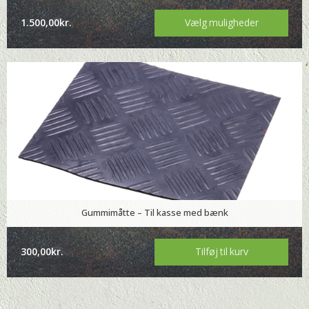
1.500,00
kr.
Vælg muligheder
This
product
has
multiple
variants.
The
options
may
be
chosen
on
Gummimåtte – Til kasse med bænk
the
product
300,00
kr.
Tilføj til kurv
page