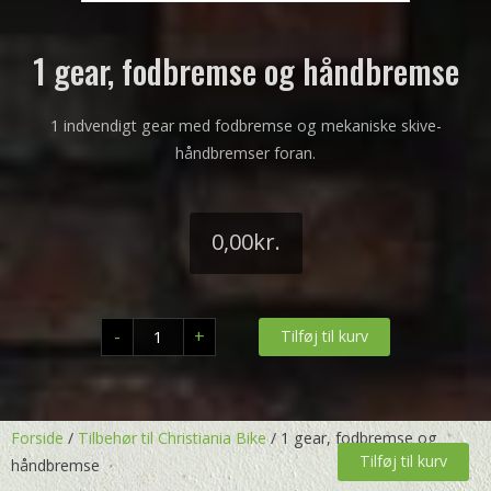
1 gear, fodbremse og håndbremse
1 indvendigt gear med fodbremse og mekaniske skive-
håndbremser foran.
0,00
kr.
1
-
+
Tilføj til kurv
gear,
fodbremse
og
håndbremse
antal
Forside
/
Tilbehør til Christiania Bike
/ 1 gear, fodbremse og
Tilføj til kurv
håndbremse