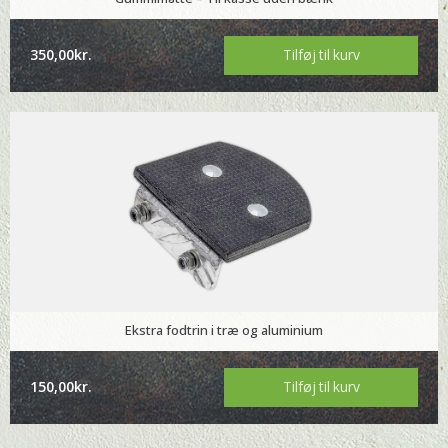
the
product
350,00
kr.
Tilføj til kurv
page
Ekstra fodtrin i træ og aluminium
150,00
kr.
Tilføj til kurv