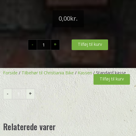
0,00
kr.
Standard
-
+
Tilføj til kurv
kasse
antal
Forside
/
Tilbehør til Christiania Bike
/
Kassen
/ Standard kasse
Tilføj til kurv
Standard
-
+
kasse
antal
Relaterede varer