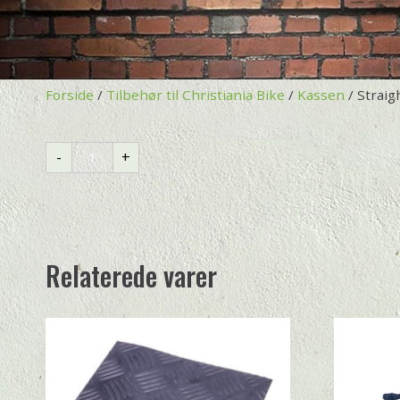
Forside
/
Tilbehør til Christiania Bike
/
Kassen
/ Straig
Straight
-
+
kasse
antal
Relaterede varer