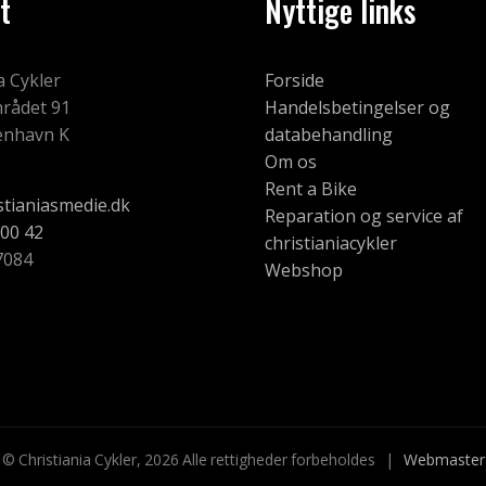
t
Nyttige links
a Cykler
Forside
rådet 91
Handelsbetingelser og
enhavn K
databehandling
Om os
Rent a Bike
stianiasmedie.dk
Reparation og service af
 00 42
christianiacykler
7084
Webshop
© Christiania Cykler, 2026 Alle rettigheder forbeholdes |
Webmaster