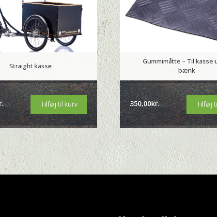
Gummimåtte – Til kasse
Straight kasse
bænk
r.
350,00
kr.
Tilføj til kurv
Tilføj t