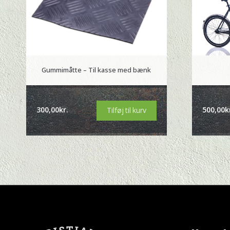
Gummimåtte – Til kasse med bænk
300,00
kr.
500,00
k
Tilføj til kurv