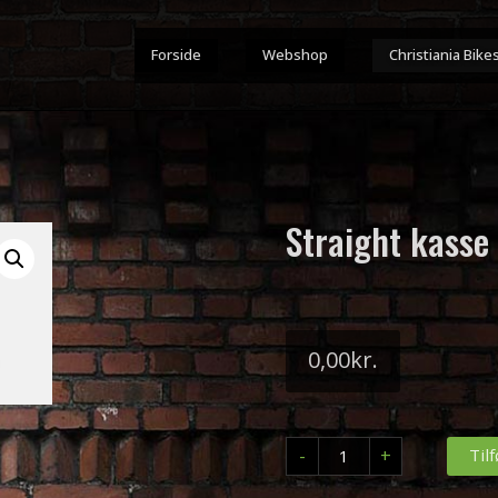
Forside
Webshop
Christiania Bike
Straight kasse
0,00
kr.
Straight
-
+
Tilf
kasse
antal