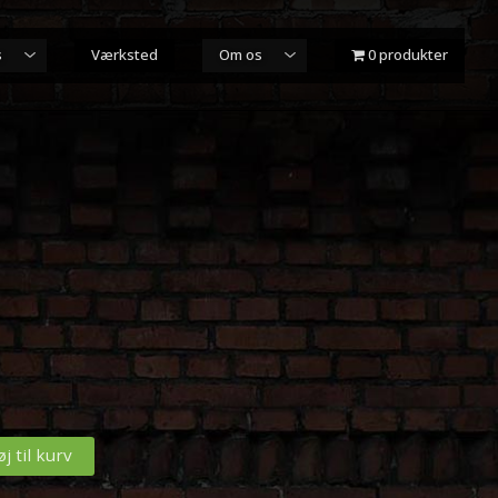
s
Værksted
Om os
0 produkter
øj til kurv